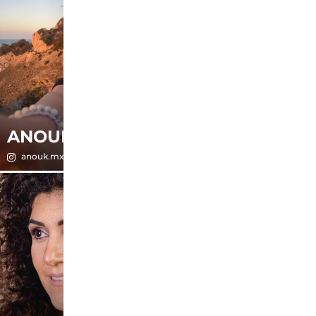
ANOUK-MIA
ANTONIA
anouk.mxa
easypeasy_moneyincreasy