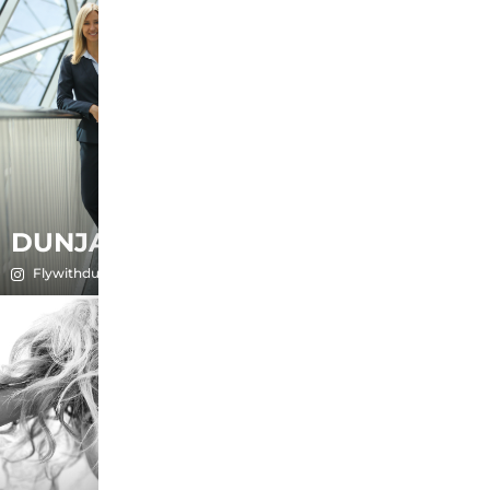
DUNJA
ELISA
Flywithdunja
dr.elisakafritsas