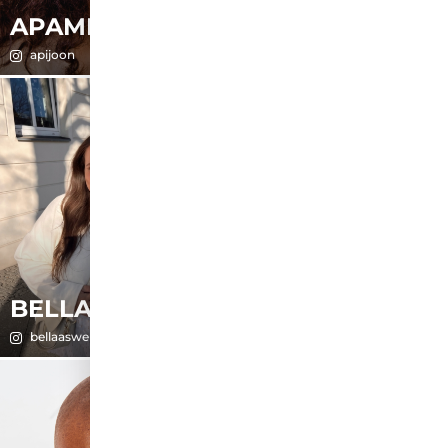
APAMEH
AYFER
apijoon
ayfersucht
BELLA JULIE
BETÜL
bellaaswelt
bee.bedrop