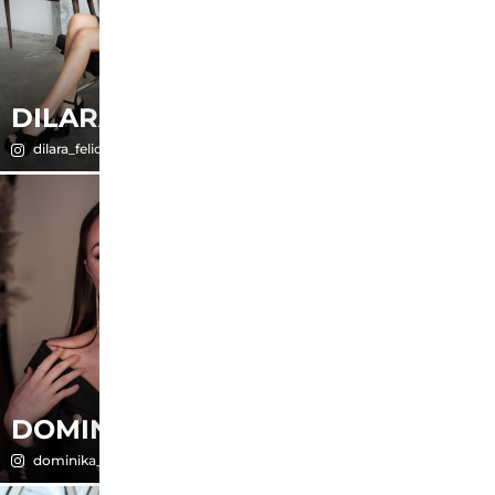
DILARA
DJENE
dilara_felice
stardjeene
DOMINIKA
DOREEN
dominika_we
dor.eeen_