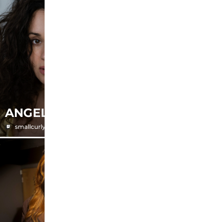
ANGELIKA
ANN-KATRIN
smallcurlyfry
annkatrinlange