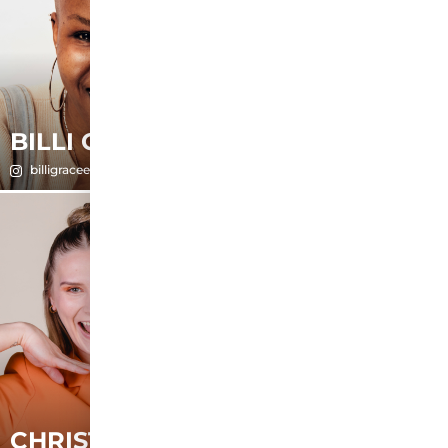
BILLI GRACE
CÉLESTE
billigracee
Céleste Kleinjans
CHRISTINA
CHRISTINA