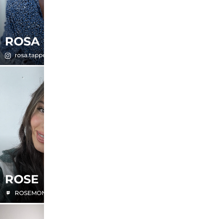
ROSA
ROSANNA
rosa.tapper
handbagtherapy
ROSE
SALOME
ROSEMONDY
salome.selah