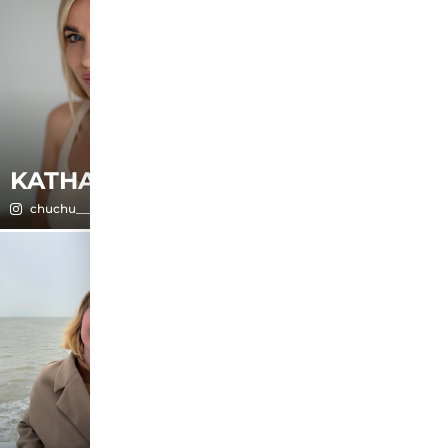
KATHARINA
KATHI
chuchu____
diabeteswelt_lipaktiv