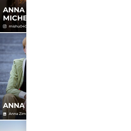
ANNA
MICHELLE
ANNA
mishu040
anna__proske
ANNA
ANNIKA
Anna Zimmermann
Ain_niew1