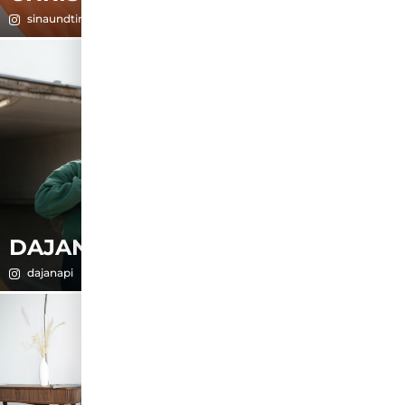
sinaundtina
mensch.sucht.bindung
DAJANA
DEBORAH
dajanapi
Deborah Choi