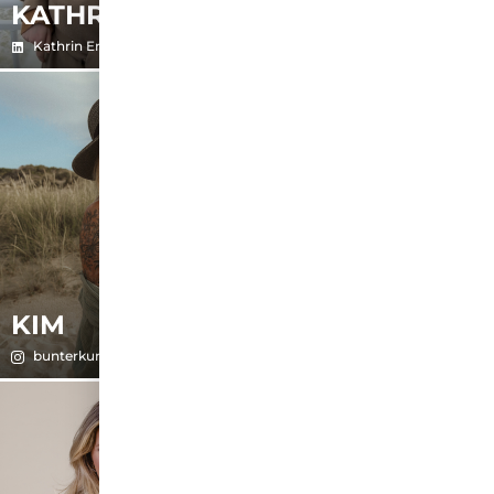
KATHRIN
KIM
Kathrin Erasmus
kimweistroffer
KIM
KIMBERLY
bunterkundegimborly
kimberlyelsholz