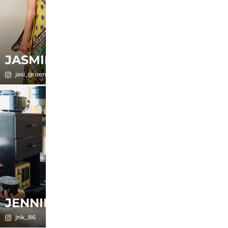
JASMIN
JASMIN
jasi_groeneveld
jasi__w
JENNIFER
JERMABELLE
jnk_86
madamemabelle