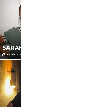
SARAH
SELIN
sarah.gdaa
venerasonmez