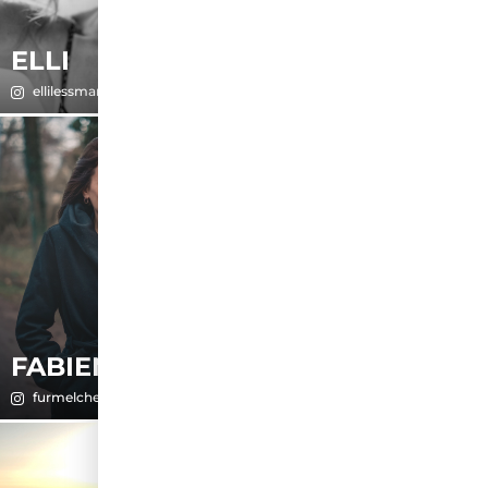
ELLI
ESTHER
ellilessmann
esther.anaman
FABIENNE
FATMA
furmelchen
kayy.fatma