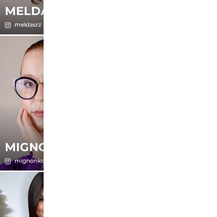
MELDA
MELDA
meldasrz
melda.yi1maz
MIGNON
MIRIAM
mignonkowollik
miriamlerman