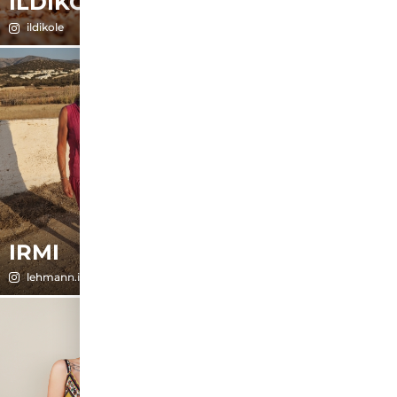
ILDIKO
IRIS
ildikole
77issi
IRMI
ISABEL
lehmann.irmi
isabel_gebien