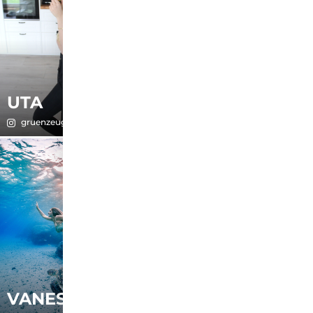
UTA
VANESSA
gruenzeugprinzessin
risingmother.de
VANESSA
VIVIEN