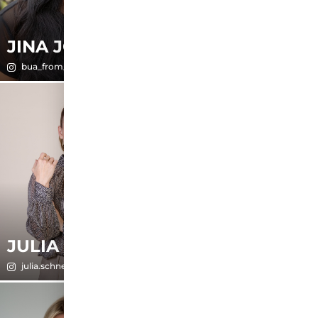
JINA JOSEPH
JULIA
bua_from_the_block
julia.hrn
JULIA
KAMILE
julia.schneider_official
kamile_angerer