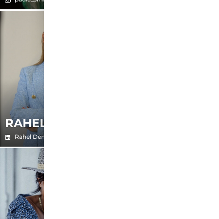
RAHEL
RAMONA
Rahel Demant
mondis_ign