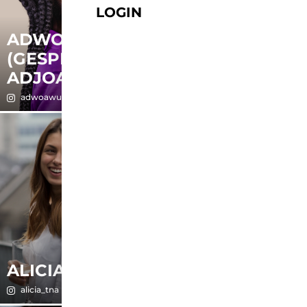
LOGIN
ADWOA
(GESPROCHEN
ADJOA)
ALEXANDRA
adwoawuah
alexandra.linnemann
ALICIA
ALMINA
alicia_tna
mynameisalmina