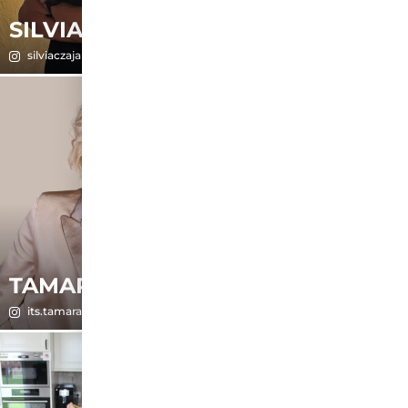
SILVIA
STELLA
silviaczaja
stellascholaja
TAMARA
TAMIKA
its.tamara.schwab
me.andmylittleones