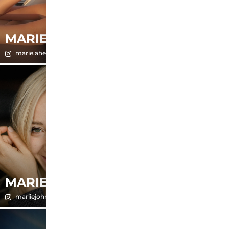
MARIE
MARIE
marie.ahe
mariejoolie
MARIE-
MARIE
CHRISTINE
mariiejohn
die.terporten