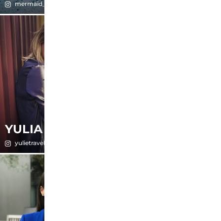
mermaid_lille
dreipinsel
YULIA
ZAHAR
yulietravels
zaharkohandel