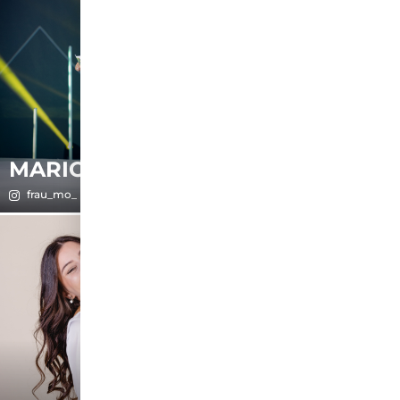
MARION
MELANIE
frau_mo_
melanie.sonrisa