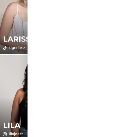
LAURA
LARISSA
MELISSA
tigerlariz
xlauramelissa
LILA
LINDA
lilajoest
lindabarutzki