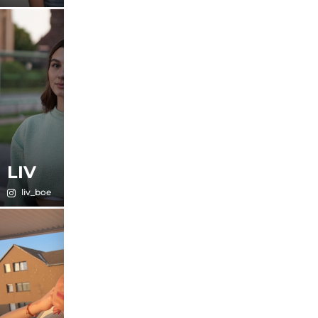
LIV
LUISA
liv_boe
luiza.ciara