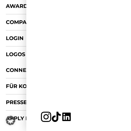
+
AWARDS
+
COMPANY
LOGIN
LOGOS & FOTOS
+
CONNECT
FÜR KOOPERATIONEN
PRESSE-KIT
APPLY FOR 2026/27
JETZT BEWERBEN