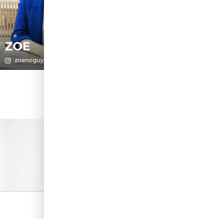
ZOE
zoenoguy