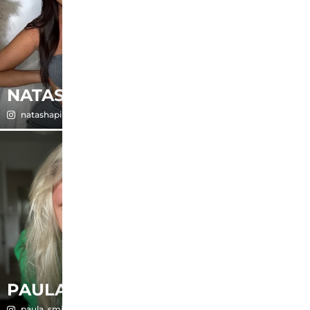
NATASHA
PAOLA
natashapina
paola_mueller_
PAULA
PERLA
paula_smilla
perlaloo_