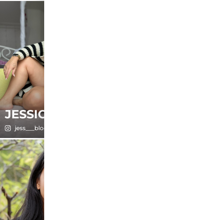
JESSICA
JESSICA
jess___blog
bloomingjessica