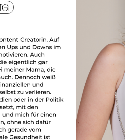
NG
Content-Creatorin. Auf
len Ups und Downs im
motivieren. Auch
ie eigentlich gar
bei meiner Mama, die
e auch. Dennoch weiß
inanziellen und
elbst zu verlieren.
ien oder in der Politik
setzt, mit den
 und mich für einen
n, ohne sich dafür
uch gerade vom
le Gesundheit ist