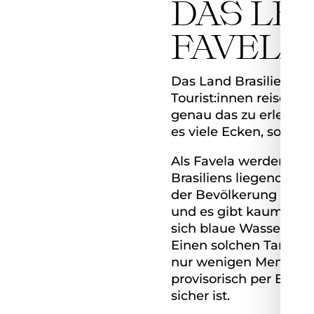
DAS LEB
FAVELA
Das Land Brasilien hat
Tourist:innen reisen 
genau das zu erleben. 
es viele Ecken, sogena
Als Favela werden, di
Brasiliens liegenden i
der Bevölkerung verfü
und es gibt kaum fli
sich blaue Wassertank
Einen solchen Tank zu 
nur wenigen Menschen 
provisorisch per Eigenb
sicher ist.