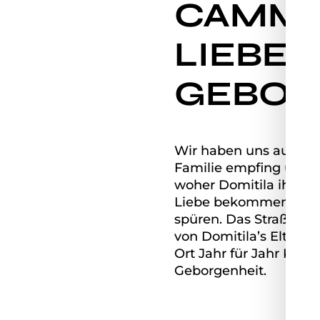
CAMM –
LIEBE 
GEBOR
Wir haben uns auf die
Familie empfing uns ung
woher Domitila ihre he
Liebe bekommen auch d
spüren. Das Straßenk
von Domitila’s Eltern
Ort Jahr für Jahr Kind
Geborgenheit.