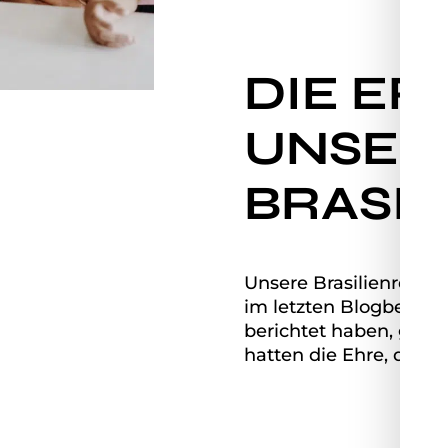
DIE ER
UNSER
BRASIL
Unsere Brasilienreise
im letzten Blogbeitrag
berichtet haben, geht 
hatten die Ehre, die F