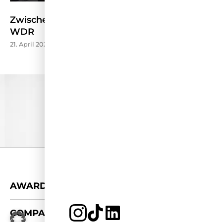
Zwischen Stream und Schule – Kölner Treff
WDR
21. April 2026
+
AWARDS
+
COMPANY
JETZT BEWERBEN