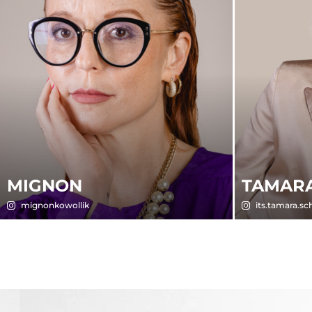
MIGNON
TAMAR
mignonkowollik
its.tamara.s