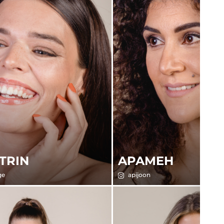
TRIN
APAMEH
ge
apijoon