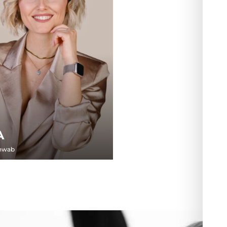
A
chwab