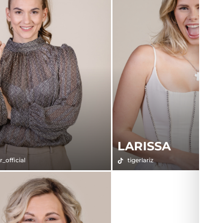
LARISSA
r_official
tigerlariz