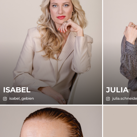
ISABEL
JULIA
isabel_gebien
julia.schneide