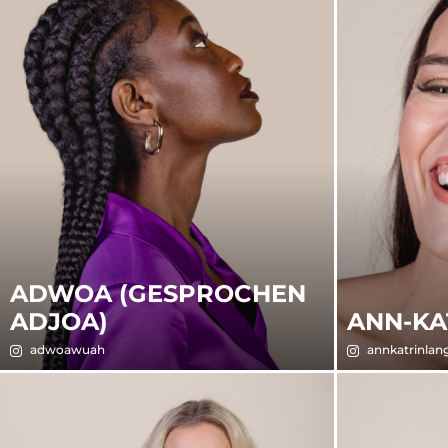
ADWOA (GESPROCHEN
ADJOA)
ANN-KA
adwoawuah
annkatrinlan