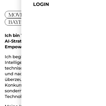
LOGIN
MOVER
BAYERN
Ich bin Viktoria – Unternehmensberaterin,
AI-Strategin und Mentorin für Female
Empowerment.
Ich begleite Unternehmen dabei, Künstliche
Intelligenz und Digitalisierung nicht nur
technisch, sondern vor allem menschlich
und nachhaltig zu gestalten. Denn ich bin
überzeugt: Die Zukunft liegt nicht in der
Konkurrenz zwischen Mensch und Maschine,
sondern in einem Tandem aus Empathie,
Technologie und Vertrauen.