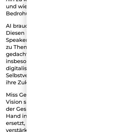
und wie AI ein Partner sein kann, statt eine
Bedrohung.
AI braucht Herz – und Zukunft braucht Mut:
Diesen Leitsatz lebe ich jeden Tag: Als
Speakerin inspiriere ich Menschen mit Talks
zu Themen wie „Mensch & AI – Karriere neu
gedacht“. Als Mentorin fördere ich
insbesondere Frauen, ihre Rolle in einer
digitalisierten Arbeitswelt neu zu definieren,
Selbstvertrauen zu entwickeln und mutig
ihre Zukunft mitzugestalten.
Miss Germany ist für mich die Chance, diese
Vision sichtbar zu machen: Eine Zukunft, in
der Gesundheit, Technologie und Vielfalt
Hand in Hand gehen – und in der AI nicht
ersetzt, sondern das Potenzial des Menschen
verstärkt.