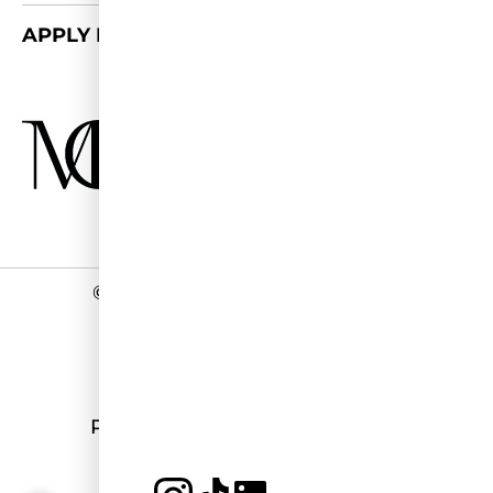
APPLY FOR 2026/27
©
2026 - Miss Germany Studios
Impressum
Datenschutz
Programmierung:
stark&kreativ