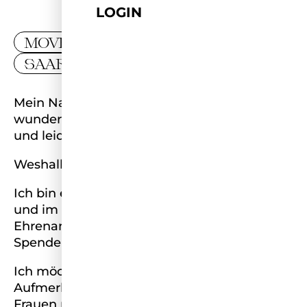
LOGIN
MOVER
SAARLAND
Mein Name ist Tanja, ich komme aus dem
wunderschönen Saarland, bin 31 Jahre jung
und leidenschaftliche Berufskraftfahrerin.
Weshalb ich hier mitmache?
Ich bin ehrenamtlich in der Feuerwehr aktiv
und im Tierschutz, auch verbinde ich mein
Ehrenamt mit meinem Sport und laufe
Spendenläufe für kranke Menschen.
Ich möchte dem Ehrenamt mehr
Aufmerksamkeit widmen und andere
Frauen motivieren, daran teilzunehmen.