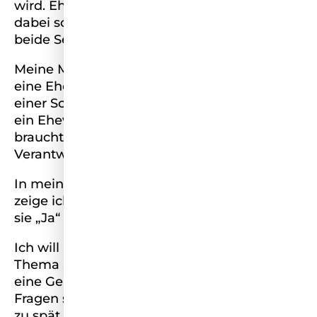
wird. Eheverträge gelten als unromantisch,
dabei schaffen sie Fairness und schützen
beide Seiten.
Meine Mission: Frauen sollen wissen, was
eine Ehe rechtlich bedeutet, was im Fall
einer Scheidung auf sie zukommt – und wie
ein Ehevertrag sie absichern kann. Liebe
braucht keine Naivität, sondern
Verantwortung.
In meinem Spiegel-Bestseller und Podcast
zeige ich, was Frauen wissen sollten, bevor
sie „Ja“ sagen.
Ich will Miss Germany werden, weil mein
Thema Sichtbarkeit braucht. Ich stehe für
eine Generation Frauen, die Grenzen setzt,
Fragen stellt – und Klartext spricht, bevor es
zu spät ist.