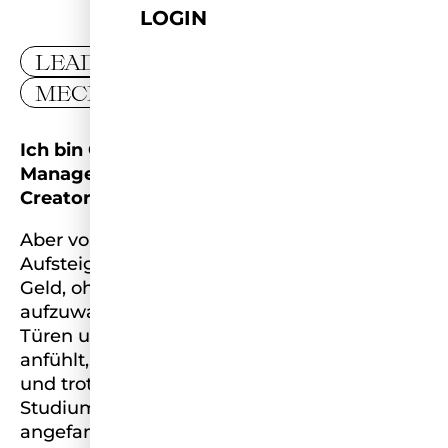
LOGIN
LEADER
MECKLENBURG-VORPOMMERN
Ich bin Olga – Unternehmensberaterin,
Managerin, Mentorin und Business
Creatorin.
Aber vor allem: ich bin eine soziale
Aufsteigerin. Ich weiß, wie es ist, mit wenig
Geld, ohne Vorbilder in einer Welt
aufzuwachsen, in der du von verschlossenen
Türen umgeben bist. Ich weiß, wie es sich
anfühlt, in die Armut reingeboren zu sein
und trotzdem groß zu träumen. Trotz
Studium habe ich beruflich ganz unten
angefangen und mich Schritt für Schritt bis