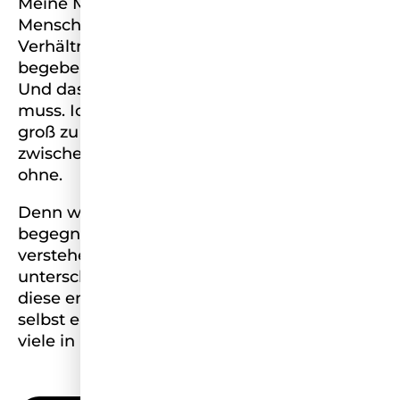
Meine Mission bei Miss Germany ist, dass
Menschen aus benachteiligten
Verhältnissen, die sich jetzt auf den Weg
begeben, es deutlich einfacher haben als ich.
Und dass niemand diesen Weg allein gehen
muss. Ich möchte anderen Mut machen,
groß zu träumen und Brücken bauen:
zwischen denen mit Privilegien und denen
ohne.
Denn wenn wir uns auf Augenhöhe
begegnen, entsteht richtige Magie: wir
verstehen, dass wir gar nicht so
unterschiedlich sind. Nichts ist stärker als
diese emotionale Solidarität. Ich habe sie
selbst erlebt und möchte, dass es noch ganz
viele in unserer Gesellschaft erleben.