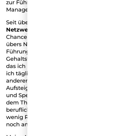
zur Führungskraft und heute zur Consulting
Managerin hochgearbeitet.
Seit über acht Jahren engagiere ich mich bei
Netzwerk Chancen
für mehr
Chancengleichheit. Das praktische Wissen
übers Netzwerken, Karriereplanung,
Führung, Sichtbarkeit,
Gehaltsverhandlungen, finanzielle Bildung,
das ich auf dem Weg erworben habe, teile
ich täglich als LinkedIn Top Voice mit
anderen. Ich unterstütze soziale
Aufsteiger:innen auch als Mentorin, Trainerin
und Speakerin, gebe Workshops – alles zu
dem Thema: Wie gehe ich meinen
beruflichen Weg, selbst wenn ich ganz
wenig Ressourcen und Kontakte habe und
noch am Anfang stehe?