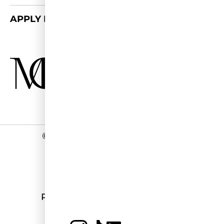
APPLY FOR 2026/27
©
2026 - Miss Germany Studios
Impressum
Datenschutz
Programmierung:
stark&kreativ