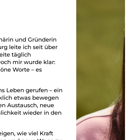
onärin und Gründerin
g leite ich seit über
ite täglich
ch mir wurde klar:
höne Worte – es
ns Leben gerufen – ein
klich etwas bewegen
hen Austausch, neue
lichkeit wieder in den
gen, wie viel Kraft