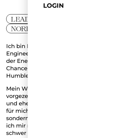
LOGIN
LEADER
NORDRHEIN-WESTFALEN
Ich bin Mina, Head of Transformer
Engineering Tools DevOps Department in
der Energy Branche, Visionärin für
Chancengleichheit und Botschafterin für
Humble Leadership.
Mein Weg in die IT-Welt war alles andere als
vorgezeichnet: Als Deutsch-Marokkanerin
und ehemalige Hauptschülerin war Bildung
für mich kein selbstverständliches Anrecht,
sondern ein seltenes Geschenk. Eines, dass
ich mir mit Entschlossenheit und Hingabe
schwer erarbeitet habe. Heute als