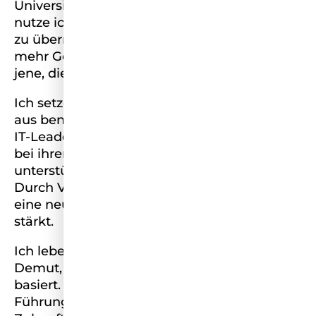
Universitätsabsolventin und Führungskraft
nutze ich meine Position, um Verantwortung
zu übernehmen: Für mehr Sichtbarkeit,
mehr Gerechtigkeit und mehr Raum für
jene, die sonst übersehen werden.
Ich setze mich dafür ein, junge Menschen
aus benachteiligten Gruppen nachhaltig in
IT-Leadership-Positionen zu fördern oder sie
bei ihrem individuellen Karriere Weg zu
unterstützen. Mein Ansatz ist ganzheitlich:
Durch Vorbilder, strukturelle Zugänge und
eine neue Führungskultur, die Identitäten
stärkt.
Ich lebe und glaube an eine Führung, die auf
Demut, Authentizität und echter Teilhabe
basiert. Denn genau das ist für mich gelebte
Führung und der Weg in eine gerechtere