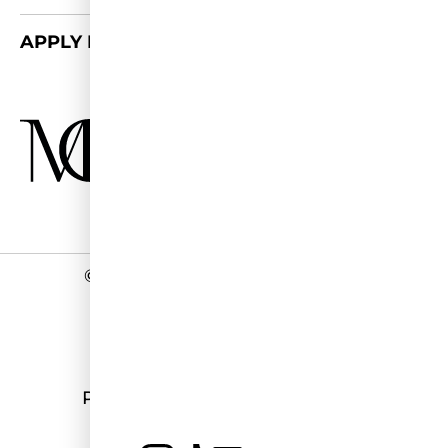
APPLY FOR 2026/27
©
2026 - Miss Germany Studios
Impressum
Datenschutz
Programmierung:
stark&kreativ