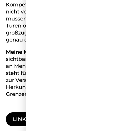
Kompetenzen zählen sollten. Dass Chancen
nicht verteilt, sondern ermöglicht werden
müssen. Deshalb appelliere ich an alle, die
Türen öffnen können, genau das zu tun –
großzügig, mutig und bewusst. Es sind oft
genau diese Chancen, die Leben verändern.
Meine Mission bei Miss Germany:
Ich will
sichtbar machen, was möglich ist, wenn wir
an Menschen glauben. Meine Kandidatur
steht für mehr Bildungsdiversität, mehr Mut
zur Veränderung und eine Zukunft, in der
Herkunft, Werdegang oder Titel keine
Grenzen mehr setzen.
LINKEDIN