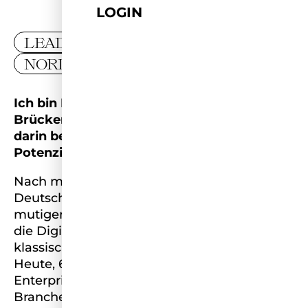
LOGIN
LEADER
NORDRHEIN-WESTFALEN
Ich bin Melanie, Quereinsteigerin,
Brückenbauerin und jemand, der andere
darin bestärken möchte, ihr eigenes
Potenzial zu entfalten.
Nach mehreren Jahren als Lehrerin für
Deutsch und Spanisch habe ich 2019 den
mutigen Schritt aus dem Klassenzimmer in
die Digitalwirtschaft gewagt – ohne
klassischen IT- oder Wirtschaftshintergrund.
Heute, 6 Jahre später, arbeite ich als Senior
Enterprise Account Executive in der SaaS-
Branche und bin der wandelnde Beweis