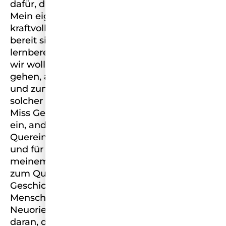
dafür, dass ein Quereinstieg möglich ist.
Mein eigener Weg hat mir gezeigt, wie
kraftvoll Neuanfänge sein können, wenn wir
bereit sind, auf unser Bauchgefühl zu hören,
lernbereit sind und Ausdauer haben. Wenn
wir wollen, können wir ganz neue Wege
gehen, auch wenn sie uns Angst machen
und zunächst ungewöhnlich erscheinen. Ein
solcher Weg hat mich zur Bewerbung bei
Miss Germany geführt. Ich setze mich dafür
ein, anderen Mut zu machen: für
Quereinstiege, für berufliche Neuanfänge
und für mehr Vielfalt in der Arbeitswelt. Mit
meinem Podcast „Career Change – Wege
zum Quereinstieg“ teile ich echte
Geschichten, Erfahrungen und Impulse, um
Menschen in ihrer beruflichen
Neuorientierung zu stärken. Ich glaube
daran, dass nicht Lebensläufe, sondern