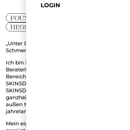
LOGIN
FOUNDER
HESSEN
„Unter Druck entstehen Diamanten – aus
Schmerz und Tiefpunkten eine Mission.“
Ich bin Marjam – Wissenschaftlerin,
Beraterin für Kliniken und Chirurg:innen im
Bereich Adipositas und Gründerin von
SKINSDIAMOND. Mit meinem Unternehmen
SKINSDIAMOND entwickle ich
ganzheitliche Hautpflege von innen und
außen Made in Germany, fundiert durch
jahrelange Forschung.
Mein eigener Leidensweg mit Akne hat mir