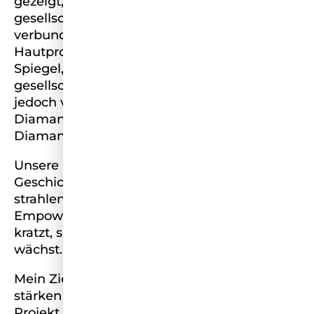
gezeigt, wie eng Haut, Gesundheit und
gesellschaftlicher Druck miteinander
verbunden sind. Menschen mit
Hautproblemen stehen oft nicht nur vor dem
Spiegel, sondern im Schatten
gesellschaftlicher Erwartungen. Was viele
jedoch vergessen: Unter Druck entstehen
Diamanten. Und wir alle tragen diesen
Diamanten in uns.
Unsere Diamant-Haut erzählt eine
Geschichte – von Stärke, Resilienz und
strahlender Vielfalt. Ich stehe für
Empowerment, das nicht an der Oberfläche
kratzt, sondern von innen nach außen
wächst.
Mein Ziel ist es, Frauen ganzheitlich zu
stärken – und daraus ein zukunftsweisendes
Projekt zum Leben zu bringen: Schulen für