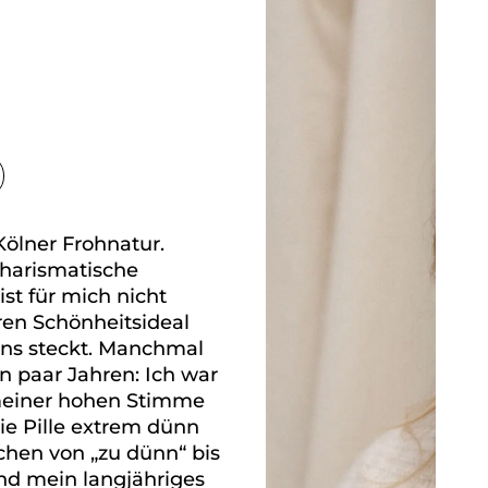
Kölner Frohnatur.
charismatische
st für mich nicht
ren Schönheitsideal
uns steckt. Manchmal
in paar Jahren: Ich war
meiner hohen Stimme
e Pille extrem dünn
hen von „zu dünn“ bis
 und mein langjähriges