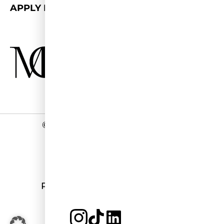
APPLY FOR 2026/27
©
2026 - Miss Germany Studios
Impressum
Datenschutz
Programmierung:
stark&kreativ
JETZT BEWERBEN