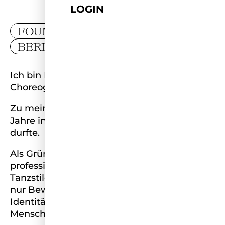
LOGIN
FOUNDER
BERLIN
Ich bin Lucia Rafael – Afro-Tänzerin,
Choreografin und Coach aus Berlin.
Zu meinen Highlights zählt, dass ich zwei
Jahre in Folge mit Peter Fox auf Tour gehen
durfte.
Als Gründerin der School of Afro biete ich
professionelles Training in afrikanischen
Tanzstilen an. Dabei geht es um mehr als
nur Bewegung: Ich möchte kulturelle
Identität feiern, Vielfalt sichtbar machen und
Menschen durch Tanz empowern.