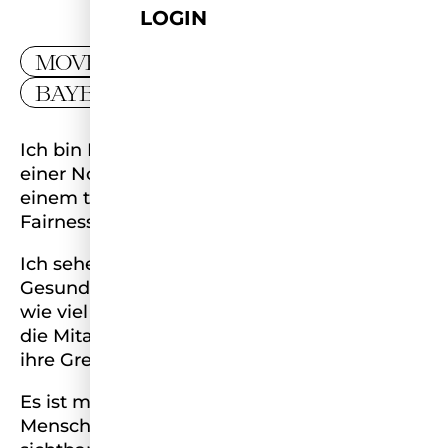
LOGIN
MOVER
BAYERN
Ich bin Lisa, 33 Jahre alt, Klinikmanagerin in
einer Notaufnahme – und ein Mensch mit
einem tiefen Sinn für Verantwortung,
Fairness und Optimismus.
Ich sehe jeden Tag, wie stark das
Gesundheitssystem unter Druck steht – und
wie viel Einsatz, Disziplin und Menschlichkeit
die Mitarbeitenden aufbringen, oft weit über
ihre Grenzen hinaus.
Es ist mir ein echtes Herzensanliegen, diesen
Menschen eine Stimme zu geben und