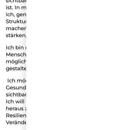
sichtbar zu machen, wie wertvoll ihre Arbeit
ist. In meinem beruflichen Alltag versuche
ich, genau dort anzusetzen: Ich gestalte
Strukturen mit, die das System zukunftsfähig
machen – und gleichzeitig die Menschen
stärken, die darin arbeiten.
Ich bin ein positiver, lösungsorientierter
Mensch. Ich glaube daran, dass Veränderung
möglich ist – wenn wir sie gemeinsam
gestalten.
Ich möchte die Menschen im
Gesundheitswesen stärken, motivieren – und
sichtbar machen, was sonst übersehen wird.
Ich will Mut machen, das System von innen
heraus zu gestalten – mit Haltung, Ausdauer,
Resilienz und der Bereitschaft zur
Veränderung.