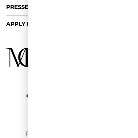
PRESSE-KIT
APPLY FOR 2026/27
©
2026 - Miss Germany Studios
Impressum
Datenschutz
Programmierung:
stark&kreativ