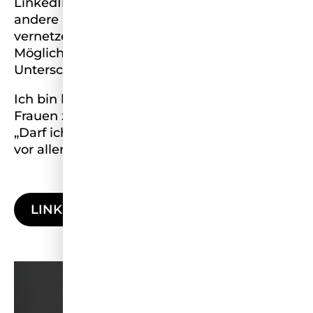
LinkedIn, in Podcasts und auf Panels um
andere Frauen zu inspirieren und zu
vernetzen. Denn Sichtbarkeit schafft
Möglichkeiten. Und Netzwerke machen den
Unterschied.
Ich bin hier, um meine Stimme für all die
Frauen zu erheben, die sich noch fragen:
„Darf ich das?“ – Ja, du darfst. Und wie. Und
vor allem: Du bist nicht allein.
LINKEDIN