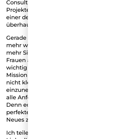
Consultant tätig und spezialisiert auf
Projekte mit Freelancern im Bahnbereich,
einer der klassischsten Männerdomänen
überhaupt.
Gerade in solchen Branchen braucht es
mehr weibliche Stimmen, mehr Vorbilder,
mehr Sichtbarkeit. Ich weiß, wie schnell
Frauen an sich selbst zweifeln und wie
wichtig es ist, trotzdem loszugehen. Meine
Mission ist es, Frauen zu ermutigen, sich
nicht kleinzumachen, sondern Raum
einzunehmen. Auch dann, wenn sie nicht
alle Anforderungen auf dem Papier erfüllen.
Denn echte Stärke zeigt sich nicht in
perfekten Lebensläufen, sondern im Mut,
Neues zu wagen.
Ich teile meine Erfahrungen offen auf