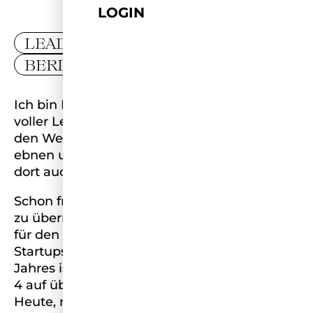
LOGIN
LEADER
BERLIN
Ich bin Kaja Storbeck und setze mich mit
voller Leidenschaft dafür ein, mehr Frauen
den Weg in männerdominierte Branchen zu
ebnen und sie dabei zu unterstützen, sich
dort auch wirklich durchzusetzen.
Schon früh habe ich gelernt, Verantwortung
zu übernehmen: Mit 22 Jahren war ich allein
für den gesamten Personalbereich eines
Startups verantwortlich. Innerhalb eines
Jahres ist das Team durch meine Arbeit von
4 auf über 40 Mitarbeitende gewachsen.
Heute, mit 25 Jahren, bin ich als Recruitment