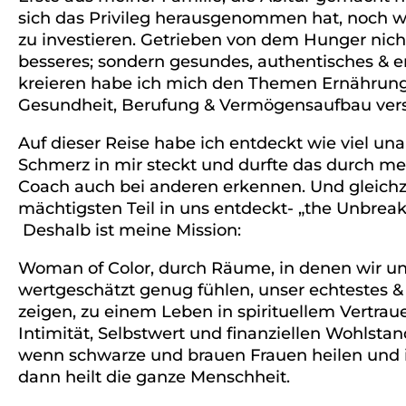
sich das Privileg herausgenommen hat, noch we
zu investieren. Getrieben von dem Hunger nicht 
besseres; sondern gesundes, authentisches & er
kreieren habe ich mich den Themen Ernährung,
Gesundheit, Berufung & Vermögensaufbau vers
Auf dieser Reise habe ich entdeckt wie viel un
Schmerz in mir steckt und durfte das durch mei
Coach auch bei anderen erkennen. Und gleichz
mächtigsten Teil in uns entdeckt- „the Unbrea
Deshalb ist meine Mission:
Woman of Color, durch Räume, in denen wir un
wertgeschätzt genug fühlen, unser echtestes & v
zeigen, zu einem Leben in spirituellem Vertrau
Intimität, Selbstwert und finanziellen Wohlsta
wenn schwarze und brauen Frauen heilen und ih
dann heilt die ganze Menschheit.