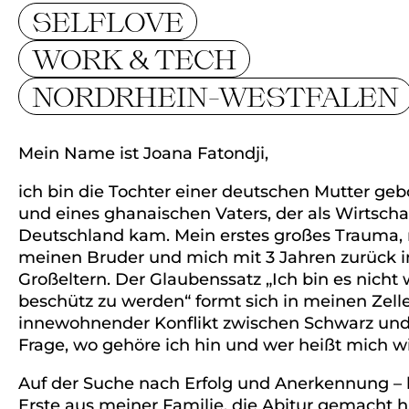
SELFLOVE
WORK & TECH
NORDRHEIN-WESTFALEN
Mein Name ist Joana Fatondji,
ich bin die Tochter einer deutschen Mutter geb
und eines ghanaischen Vaters, der als Wirtscha
Deutschland kam. Mein erstes großes Trauma, 
meinen Bruder und mich mit 3 Jahren zurück 
Großeltern. Der Glaubenssatz „Ich bin es nicht 
beschütz zu werden“ formt sich in meinen Zelle
innewohnender Konflikt zwischen Schwarz und
Frage, wo gehöre ich hin und wer heißt mich 
Auf der Suche nach Erfolg und Anerkennung – bi
Erste aus meiner Familie, die Abitur gemacht ha