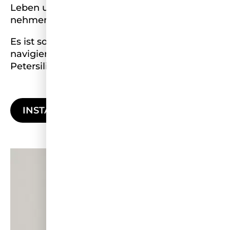
Leben und mich nicht allzu ernst zu
nehmen.
Es ist so viel einfacher durch’s Leben zu
navigieren, wenn ich mir die Nörgler mit
Petersilie zwischen den Zähnen vorstelle.
INSTAGRAM