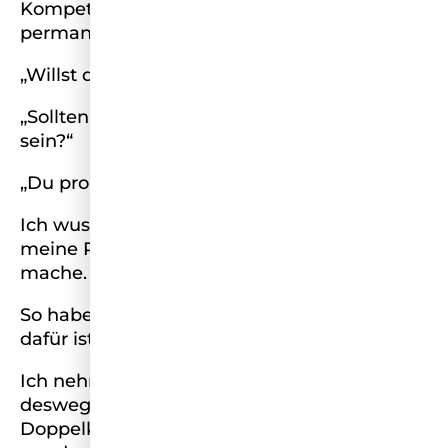
Kompetenz und meine Attraktivität
permanent in Frage gestellt.
„Willst du nicht mal wieder abnehmen?“
„Sollten Fitnesstrainerinnen nicht schlank
sein?“
„Du promotest Übergewicht.“
Ich wusste gar nicht, dass ich alleine durch
meine Präsenz Reklame für mein Aussehen
mache.
So habe ich wieder was dazu gelernt und
dafür ist Social Media auch wirklich gut.
Ich nehme die Kritiker natürlich sehr ernst,
deswegen habe ich erstmal den
Doppelkinndonnerstag ins Leben gerufen