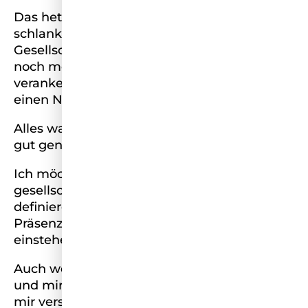
Das heteronormative, normschöne, gesunde,
schlanke, weiße Bild einer Frau in unserer
Gesellschaft, wird durch mediale Präsenz
noch mehr verstärkt und in unseren Köpfen
verankert, sodass Diskriminierung stets
einen Nährboden hat.
Alles was abweicht, ist nicht „normal“, nicht
gut genug, nicht wertvoll.
Ich möchte Menschen ermutigen, diese
gesellschaftlichen Standards neu zu
definieren, indem sie Raum einnehmen,
Präsenz zeigen und bedingungslos für sich
einstehen.
Auch wenn mein innerer Saboteur oft laut ist
und mir bestätigen will, was die Gesellschaft
mir versucht einzureden, versuche ich das