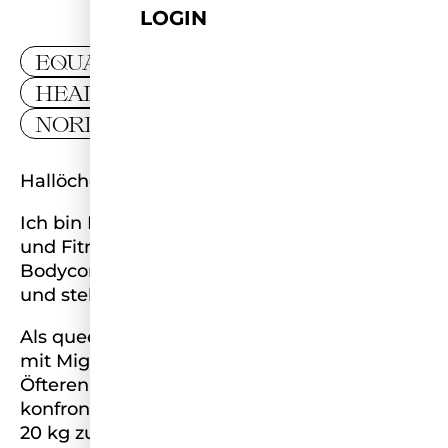
LOGIN
EQUALITY
HEALTH & SPORTS
NORDRHEIN-WESTFALEN
Hallöchen Popöchen,
Ich bin Elsa, 35 Jahre alt, gelernte Kauffrau
und Fitnesstrainerin, Selflove und
Bodyconfidence Aktivistin auf Social Media
und stehe für Vielfalt und Akzeptanz.
Als queere, mehrgewichtige Fitnesstrainerin
mit Migrationshintergrund bin ich des
Öfteren mit Vorurteilen und Diskriminierung
konfrontiert worden, vor allem seitdem ich
20 kg zugenommen habe, wurden meine