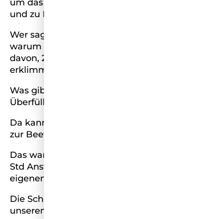
um das Doppelkinn zusätzlich zu promoten
und zu Ruhm und Ehre zu verhelfen.
Wer sagt eigentlich, was schön ist und
warum sind wir überhaupt so besessen
davon, 24/7 den Gipfel der „Schönheit“ zu
erklimmen?
Was gibt’s da überhaupt zu finden, außer
Überfüllung, Selbstzweifel und wenig Spaß?
Da kann ich mich genauso gut für ein Ticket
zur Beethoven Ausstellung anstellen.
Das war eine ähnliche Enttäuschung nach 2
Std Anstehen und das als Touri in meiner
eigenen Stadt.
Die Schönheitsindustrie profitiert von
unseren Unsicherheiten.