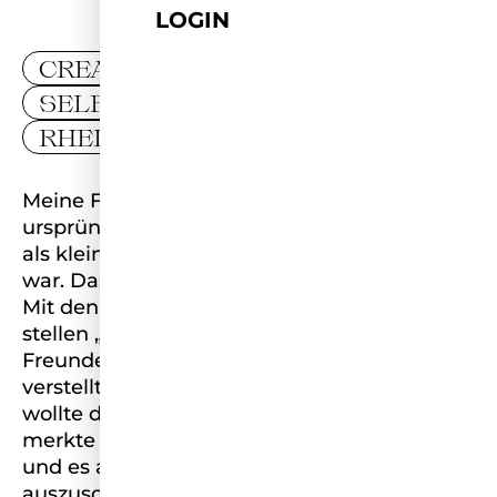
LOGIN
CREATIVITY
SELFLOVE
RHEINLAND-PFALZ
Meine Familie und ich wohnen in Trier und
ursprünglich sind wir aus Tunesien. Schon
als kleines Mädchen fiel auf, dass ich anders
war. Das war herausfordernd.
Mit den Jahren begann ich mir die Frage zu
stellen „Wer bin ich?“ In meinem
Freundeskreis war es üblich das sich jeder
verstellt. Jeder wollte perfekt sein und jeder
wollte den anderen übertrumpfen. Ich
merkte schnell das das nicht meine Welt ist
und es an der Zeit ist mein volles Potenzial
auszuschöpfen und nicht mehr klein