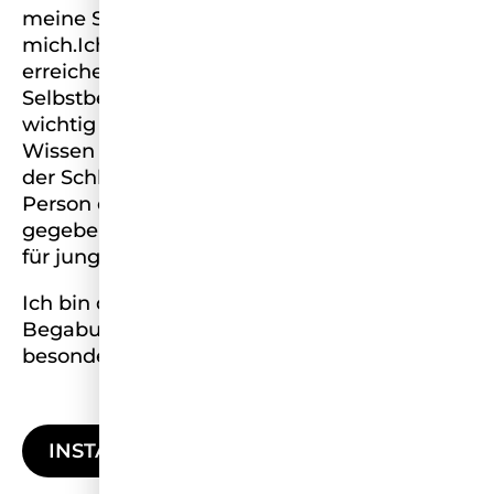
meine Sehnsucht nach Freiheit und leitet
mich.Ich glaube daran, dass jeder das
erreichen kann wonach er strebt. Da
Selbstbewusstsein ein Oberbegriff ist, ist mir
wichtig Mehrwert zu schaffen und mein
Wissen zu duplizieren. Selbstwertgefühl ist
der Schlüssel zum Erfolg. Ich hatte nie diese
Person die mir diese Einstellung mit
gegeben hat, weshalb ich der Leuchtturm
für junge Frauen sein möchte.
Ich bin davon überzeugt, dass Jeder eine
Begabung hat der ihn zu etwas ganz
besonderem macht.
INSTAGRAM