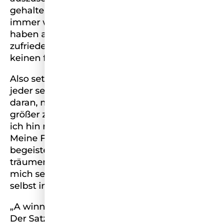
gehalten zu werden. Ich überdachte viele
immer wieder kehrende Muster. Wieso
haben andere ein wohlhabendes und
zufriedenes Leben? In meiner Familie gab es
keinen finanziellen Rückhalt.
Also setze ich seit meiner Erkenntnis, dass
jeder sein Leben selbst in der Hand hat alles
daran, mein Leben zu ändern. Ich fing an
größer zu denken und mir aufzumalen wo
ich hin möchte und wie ich dorthin komme.
Meine Familie war von meinen Plänen nicht
begeistert. Ständig höre ich „hör auf zu
träumen“. Es gibt ein bestimmten Satz der
mich seit Beginn meiner Reise nach mir
selbst immer wieder im Kopf bleibt.
„A winner is a dreamer who Never gives up“.
Der Satz von Nelson Mandela beschreibt