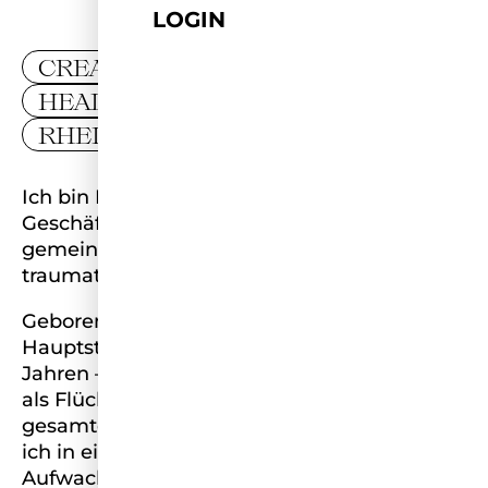
LOGIN
CREATIVITY
HEALTH & SPORTS
RHEINLAND-PFALZ
Ich bin Diana, 31 Jahre alt, Mitgründerin und
Geschäftsführerin von einem
gemeinnützigen Unternehmen für
traumatisierte Personen.
Geboren bin ich in der ugandischen
Hauptstadt Kampala. Ich kam im Alter von 3
Jahren – kurz nach dem Tod meiner Eltern –
als Flüchtlingskind nach Deutschland. Meine
gesamte Kindheit und Jugend verbrachte
ich in einem Kinderheim in Berlin. Das
Aufwachsen unter Traumatisierten prägte