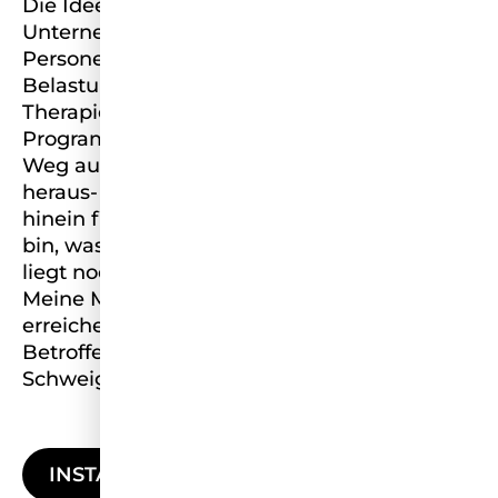
Die Idee hinter unserem jungen
Unternehmen ist das Unterstützen von
Personen mit einer posttraumatischen
Belastungsstörung. Geplant sind individuelle
Therapien, alltagsnahe Hilfe sowie Kreativ-
Programme. So sollen die Betroffenen einen
Weg aus dem Wiedererleben der Traumata
heraus- und zurück in den normalen Alltag
hinein finden. Auch wenn ich stolz auf das
bin, was wir bisher erreichen konnten, es
liegt noch immer ein weiter Weg vor uns.
Meine Mission ist es, Traumatisierte zu
erreichen, Stigmatisierungen gegenüber den
Betroffenen abzubauen sowie gegen das
Schweigen aus Scham anzukämpfen.
INSTAGRAM