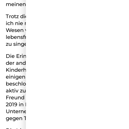
meinen weiteren Lebensweg entscheidend.
Trotz dieser schweren Bedingungen habe
ich nie meinen Esprit und mein positives
Wesen verloren. Ich bin ein offener und
lebensfroher Mensch, der es liebt zu tanzen,
zu singen und sich kreativ auszuleben.
Die Erinnerungen an die psychischen Leiden
der anderen Kinder und Jugendlichen im
Kinderheim haben mich nie losgelassen. Vor
einigen Jahren habe ich schließlich
beschlossen, anderen Menschen wie ihnen,
aktiv zu helfen. Gemeinsam mit meinem
Freund Calvin James Burpee gründete ich
2019 in Mainz das gemeinnützige
Unternehmen eXperience gemeinsam
gegen Traumata.