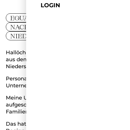
LOGIN
EQUALITY
NACHHALTIGKEIT
NIEDERSACHSEN
Hallöchen, ich bin Christin 30 Jahre jung und
aus dem schönen Braunschweig in
Niedersachsen.
Personalerin, Content Creator / Model &
Unternehmerin.
Meine Umgebung würde mich wohl als
aufgeschlossenen liebevollen & loyalen
Familienmenschen beschreiben.
Das hat auch seine Gründe. Denn von