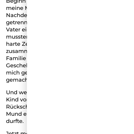
Beginn an hatten wir nur uns. Uns, das ist
meine Mutter, mein Bruder und ich.
Nachdem sich meine Eltern bereits früh
getrennt haben und mein alkoholkranker
Vater einige Jahre später verstorben ist,
mussten wir uns zu dritt durchschlagen. Eine
harte Zeit, die uns umso enger
zusammenschweißte. Bis heute ist meine
Familie das Wichtigste für mich. Alle
Geschehnisse, positiv wie negativ, haben
mich geprägt und zu dem Menschen
gemacht der ich bin.
Und wer ist das nun? Ein positiv verrücktes
Kind vom Dorf, das trotz zahlreicher
Rückschläge und ohne silbernen Löffel im
Mund eine wundervolle Kindheit genießen
durfte.
Jetzt möchte ich in der nächsten,