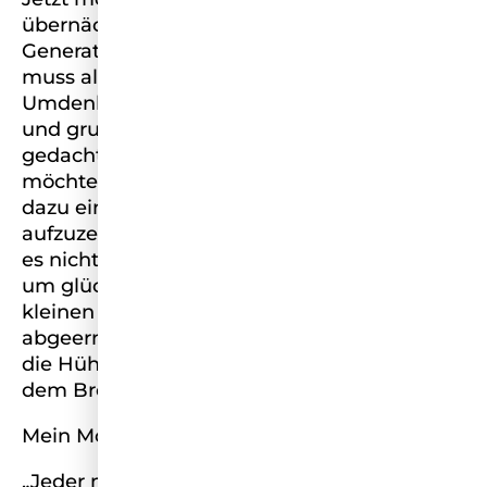
übernächsten und überübernächsten
Generation dasselbe ermöglichen. Dafür
muss allerdings ein gesellschaftliches
Umdenken her. Die Art wie wir essen, reisen
und grundsätzlich konsumieren muss neu
gedacht und nachhaltig werden. Deshalb
möchte ich mich und meine Reichweite
dazu einsetzen, Menschen Möglichkeiten
aufzuzeigen und sie daran zu erinnern, dass
es nicht viel Geld, Fleisch oder Fisch braucht
um glücklich zu sein. Manchmal sind es die
kleinen Dinge, wie an einem frisch
abgeernteten Feld vorbei zu spazieren oder
die Hühner vom Bauernhof nebenan mit
dem Brot von Vorgestern zu füttern.
Mein Motto:
„Jeder möchte die Welt verbessern und