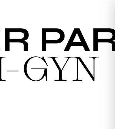
R PAR
I-GYN