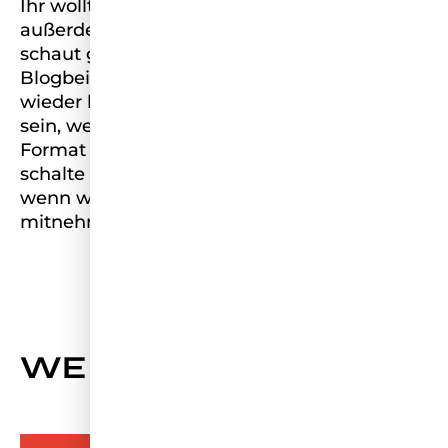
Ihr wollt wissen, was unsere Top 22
außerdem die letzten Tage erlebt hat? Dann
schaut gern auch unsere anderen
Blogbeiträge an.Außerdem sind wir morgen
wieder live auf Twitch! Ihr wollt live dabei
sein, wenn wir mit der Top 22 unser neues
Format „Wahrheit oder Shot“ drehen? Dann
schalte unbedingt morgen ab 15:15 Uhr ein,
wenn wir euch Behind the Scenes
mitnehmen.
WEITERE NEWS