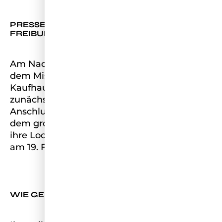
PRESSETERMIN BEI BREUNINGER IN
FREIBURG
Am Nachmittag fuhren die Frauen dann mit
dem Miss Germany Bus nach Freiburg zum
Kaufhaus Breuninger. Dort erwartete sie
zunächst ein kurzer Pressetermin. Im
Anschluss hatten sie die Möglichkeit, sich in
dem großen Kaufhaus umzuschauen, um
ihre Looks wahlweise für das große Finale
am 19. Februar zu perfektionieren.
WIE GEHTS WEITER?