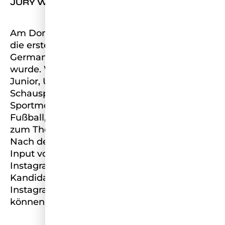
JURY WORKSHOPS
Am Donnerstag hatten die Kandidatinnen
die ersten virtuellen Workshops mit der Miss
Germany Jury, die am Mittwoch verkündet
wurde. Wir starteten mit Hardy Krüger
Junior, UNICEF Botschafter und
Schauspieler. Danach durfte Laura Wontorra,
Sportmoderatorin in der Männerdomäne
Fußball, den Frauen noch wichtige Tipps
zum Thema Selbstbewusstsein mitgeben.
Nach dem Mittagessen gab es weiteren
Input von Tilda, Strategic Managerin bei
Instagram und Facebook, um den
Kandidatinnen wie sie alle Features, die
Instagram zu bieten hat, bestmöglich nutzen
können.