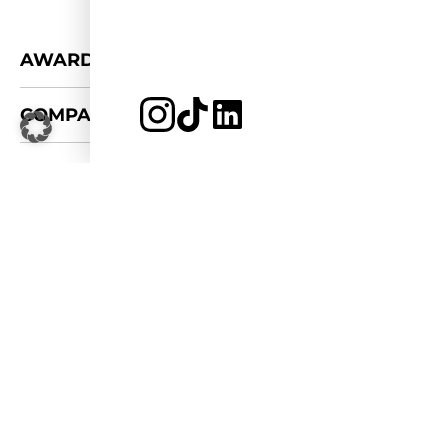
+
AWARDS
+
COMPANY
JETZT BEWERBEN
LOGIN
LOGOS & FOTOS
+
CONNECT
FÜR KOOPERATIONEN
PRESSE-KIT
APPLY FOR 2026/27