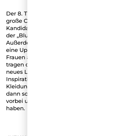
Der 8. Tag im Miss Germany Camp war der
große C&A Tag. Zusammen mit den
Kandidatinnen wurden Fotos und Videos,
der „Blue in Green“ Linie, produziert.
Außerdem fand Sinne der Nachhaltigkeit
eine Upcyle-Challenge statt, bei dem die
Frauen aus alten Sachen, die sie nicht mehr
tragen durch verschiedene Accessoires ein
neues Lieblingsstück kreierten.Falls ihr
Inspiration sucht, auch aus euren
Kleidungsstücken etwas Neues zu gestalten,
dann schaut gerne auf unserem Instagram
vorbei und guckt was die Frauen gezaubert
haben.