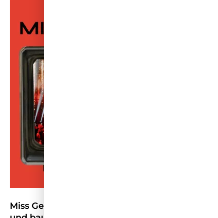
Miss Germany stellt Wettbewerb neu auf
und baut TV-Präsenz aus – HORIZONT