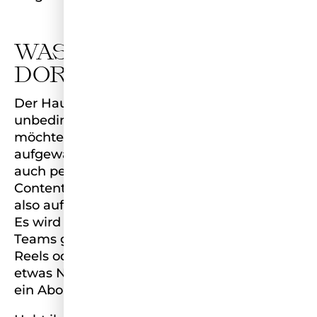
WAS MACHEN WIR
DORT?
Der Hauptgrund ist natürlich, dass wir
unbedingt Domitila’s Familie kennenlernen
möchten und sehen möchten, wo sie
aufgewachsen ist. Diese Reise lässt sich aber
auch perfekt verbinden, um einiges an
Content für euch zu erstellen. Freut euch
also auf zwei Wochen voller Brasilien-Power!
Es wird täglich Einblicke in die Reise unseres
Teams geben. Sei es in Form von Storys,
Reels oder Beiträgen. Jeden Tag gibt es
etwas Neues zu sehen.Lasst also unbedingt
ein Abo da, um nichts mehr zu verpassen.