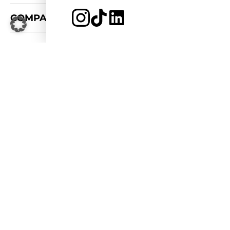
+
COMPANY
JETZT BEWERBEN
LOGIN
LOGOS & FOTOS
+
CONNECT
FÜR KOOPERATIONEN
PRESSE-KIT
APPLY FOR 2026/27