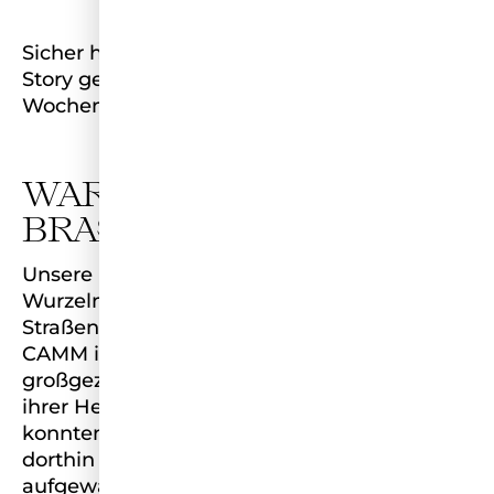
Sicher habt ihr bereits in unserer Instagram-
Story gesehen was wir in den nächsten zwei
Wochen geplant haben. Wir sind in Brasilien!
WARUM SIND WIR IN
BRASILIEN?
Unsere Miss Germany Domitila hat ihre
Wurzeln in Brasilien. Sie wurde im
Straßenkinderprojekt ihrer Eltern namens
CAMM in Brasilien geboren und
großgezogen. Domitila erzählt sehr gern von
ihrer Heimat und den Projekten vor Ort. Da
konnten wir es uns nicht nehmen lassen,
dorthin zu fahren & zu sehen, wo Domitila
aufgewachsen ist.