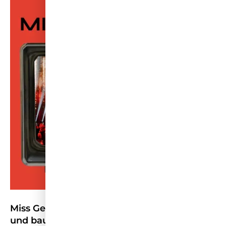
Miss Germany stellt Wettbewerb neu auf
und baut TV-Präsenz aus – HORIZONT