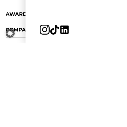
+
AWARDS
+
COMPANY
JETZT BEWERBEN
LOGIN
LOGOS & FOTOS
+
CONNECT
FÜR KOOPERATIONEN
PRESSE-KIT
APPLY FOR 2026/27