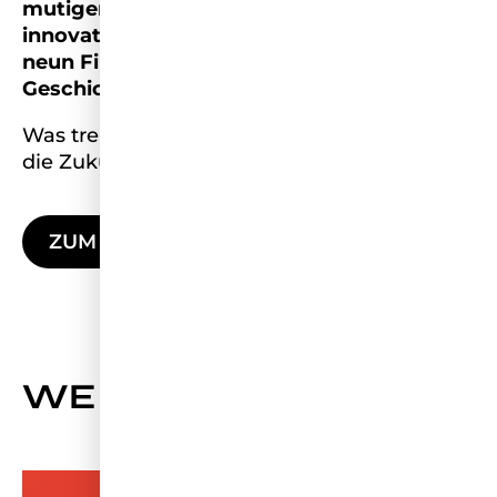
mutigen Bundeswehrsoldatin bis zur
innovativen Locken-Unternehmerin: Diese
neun Finalistinnen beeindrucken mit ihren
Geschichten und Visionen.
Was treibt sie wirklich an, und wie wollen sie
die Zukunft für Frauen gestalten?
ZUM ARTIKEL
WEITERE NEWS