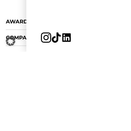
+
AWARDS
+
COMPANY
JETZT BEWERBEN
LOGIN
LOGOS & FOTOS
+
CONNECT
FÜR KOOPERATIONEN
PRESSE-KIT