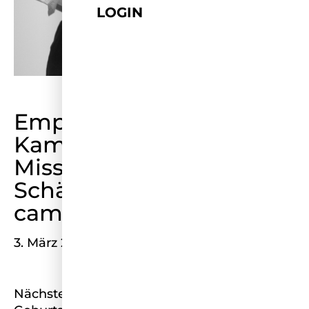
LOGIN
Empowering-
Kampagne: Warum bei
Miss Germany die
Schärpe brennt –
campaign
3. März 2026
Nächstes Jahr feiert Miss Germany ihren 100.