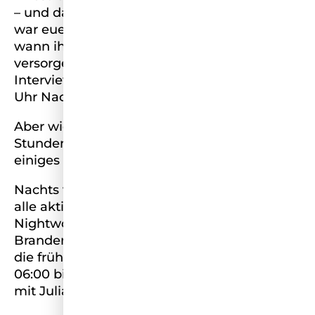
– und das schon seit über 60 Stunden! Was
war euer bisheriger Highlight Moment? Egal
wann ihr bis Sonntag 18 Uhr einschaltet – wir
versorgen euch mit unseren Formaten,
Interviews und Gaming Sessions, auch um 3
Uhr Nachts!
Aber wie füllt man eigentlich einen 96-
Stunden-Livestream? Wir haben uns da so
einiges überlegt – und das sind die Formate:
Nachts von 00:00 bis 06:00 Uhr können sich
alle aktiven Nachtschwärmer:innen über das
Nightwork(out) mit unserer Miss
Brandenburg Julia Laura freuen. Aber auch
die frühen Vögel kommen nicht zu kurz: Von
06:00 bis 10:00 Uhr startet ihr gemeinsam
mit Julia Pillatzki in den Tag.