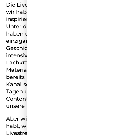
Die Live Experience ist in vollem Gange und
wir haben bereits 120 unglaublich
inspirierende Frauen kennenlernen dürfen.
Unter dem Motto „Be part of the movement“
haben uns die Kandidatinnen mit ihrer
einzigartigen Persönlichkeit und ihrer
Geschichte einfach nur begeistert. Neben
intensiven Gesprächen und einigen
Lachkrämpfen ist natürlich auch viel tolles
Material entstanden. Eine Auswahl könnt ihr
bereits auf unserem Instagram- und TikTok-
Kanal sehen. Aber auch in den nächsten
Tagen und Wochen versorgen wir euch mit
Content, der genauso vielseitig, ist wie
unsere Kandidatinnen.
Aber wie ihr ja sicher schon mitbekommen
habt, war das nicht alles. Unser All-Female-
Livestream ist immer noch in vollem Gange