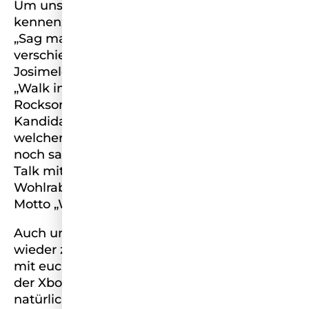
Um unsere Kandidatinnen noch besser
kennenzulernen, erzählen sie uns im Format
„Sag mal…?!“, was ihre Gedanken zu
verschiedenen Themen sind. Zusätzlich fühlt
Josimelonie den Kandidatinnen mit ihrem
„Walk in Talk“ auf den Zahn. Richlove
Rockson lädt am Nachmittag verschiedene
Kandidatinnen in ihren „Tolerance Talk“ ein,
welcher unter dem Motto „Was darf ich denn
noch sagen?“ steht. Anschließend geht es im
Talk mit Vize Miss Germany Katharina
Wohlrab um Diversity Themen unter dem
Motto „Wie fragt man’s richtig?“.
Auch unser Team bekommt ihr immer
wieder zu Gesicht. Wir essen gemeinsam
mit euch im Format „Mukbang“, zocken an
der Xbox, spielen Spiele und beantworten
natürlich eure Fragen aus dem Chat.