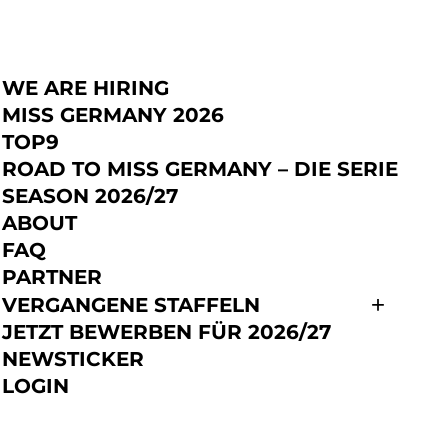
WE ARE HIRING
JETZT BEWERBEN
MISS GERMANY 2026
TOP9
ROAD TO MISS GERMANY – DIE SERIE
SEASON 2026/27
DERT
ABOUT
FAQ
PARTNER
VERGANGENE STAFFELN
 Events bei Miss Germany. Seit über einem
JETZT BEWERBEN FÜR 2026/27
rategische und kreative Neuausrichtung der Marke
heitswettbewerb hin zu einer Plattform, die
NEWSTICKER
se in Markenentwicklung und Event-Inszenierung
LOGIN
e ein zeitgeistiges Lebensgefühl zu formen. Als
ffel steht sie für die Stimme des