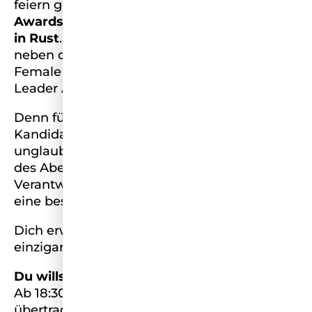
feiern gemeinsam das große
Miss Germany
Awards Finale 2025 im Europa-Park Dome
in Rust
.
An diesem Abend
werden erstmalig
neben dem Miss Germany Award der
Female Founder, Female Mover und Female
Leader Award verliehen.
Denn für jedes Segment stehen die Top3
Kandidatinnen auf der Bühne und
mit ihren
unglaublichen Geschichten im Mittelpunkt
des Abends. Alle übernehmen
Verantwortung für ihr Thema und sorgen für
eine bessere Zukunft.
Dich erwartet ein spektakulärer Abend mit
einzigartigen Momenten.
Du willst dabei sein?
Ab 18:30 Uhr wird das Event live auf TikTok
übertragen.