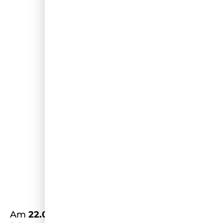
Am
22.02.2025
ist es wieder soweit und wir